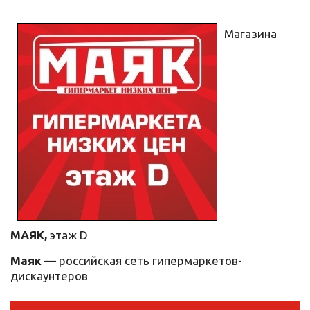
Магазина
МАЯК,
этаж
D
Маяк
— российская сеть гипермаркетов-
дискаунтеров